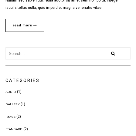
Nullam sed sapien dui. Nulla auctor sit amet sem non porta. Integer
iaculis tellus nulla, quis imperdiet magna venenatis vitae.
read more
CATEGORIES
(1)
AUDIO
(1)
GALLERY
(2)
IMAGE
(2)
STANDARD